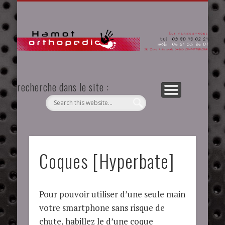
QUESTIONS TECHNIQUES
COQUES [HYPERBATE]
CONTACT ET PLAN
LE SUR MESURES
ACCUEIL
LA SÉRIE
F.A.Q.
Or
recherche dans le site :
Traduire / Translate:
Powered by
Coques [Hyperbate]
Translate
Pour pouvoir utiliser d’une seule main
votre smartphone sans risque de
chute, habillez le d’une coque